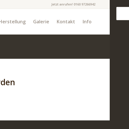
Jetzt anrufen! 0160 97266942
Herstellung
Galerie
Kontakt
Info
rden