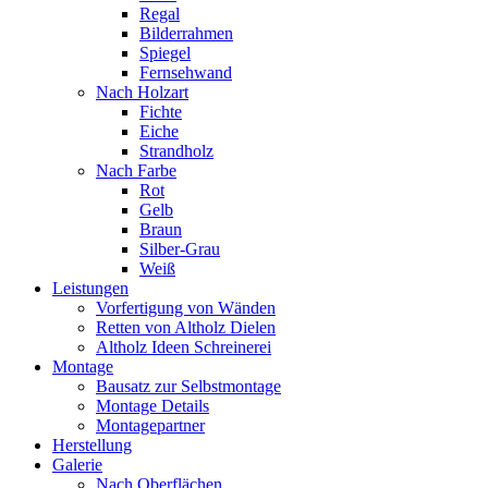
Regal
Bilderrahmen
Spiegel
Fernsehwand
Nach Holzart
Fichte
Eiche
Strandholz
Nach Farbe
Rot
Gelb
Braun
Silber-Grau
Weiß
Leistungen
Vorfertigung von Wänden
Retten von Altholz Dielen
Altholz Ideen Schreinerei
Montage
Bausatz zur Selbstmontage
Montage Details
Montagepartner
Herstellung
Galerie
Nach Oberflächen