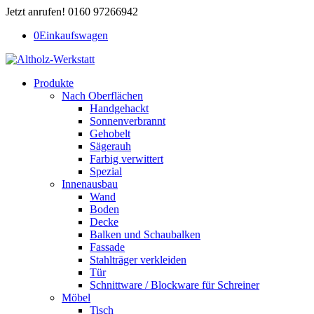
Jetzt anrufen! 0160 97266942
0
Einkaufswagen
Produkte
Nach Oberflächen
Handgehackt
Sonnenverbrannt
Gehobelt
Sägerauh
Farbig verwittert
Spezial
Innenausbau
Wand
Boden
Decke
Balken und Schaubalken
Fassade
Stahlträger verkleiden
Tür
Schnittware / Blockware für Schreiner
Möbel
Tisch