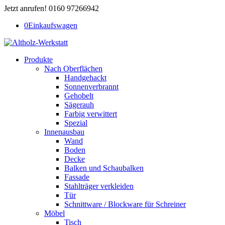
Jetzt anrufen! 0160 97266942
0
Einkaufswagen
Produkte
Nach Oberflächen
Handgehackt
Sonnenverbrannt
Gehobelt
Sägerauh
Farbig verwittert
Spezial
Innenausbau
Wand
Boden
Decke
Balken und Schaubalken
Fassade
Stahlträger verkleiden
Tür
Schnittware / Blockware für Schreiner
Möbel
Tisch