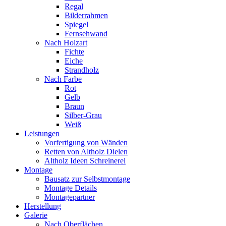
Regal
Bilderrahmen
Spiegel
Fernsehwand
Nach Holzart
Fichte
Eiche
Strandholz
Nach Farbe
Rot
Gelb
Braun
Silber-Grau
Weiß
Leistungen
Vorfertigung von Wänden
Retten von Altholz Dielen
Altholz Ideen Schreinerei
Montage
Bausatz zur Selbstmontage
Montage Details
Montagepartner
Herstellung
Galerie
Nach Oberflächen