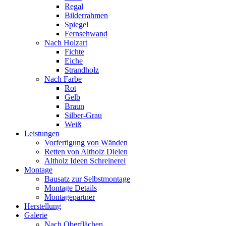
Regal
Bilderrahmen
Spiegel
Fernsehwand
Nach Holzart
Fichte
Eiche
Strandholz
Nach Farbe
Rot
Gelb
Braun
Silber-Grau
Weiß
Leistungen
Vorfertigung von Wänden
Retten von Altholz Dielen
Altholz Ideen Schreinerei
Montage
Bausatz zur Selbstmontage
Montage Details
Montagepartner
Herstellung
Galerie
Nach Oberflächen