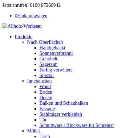
Jetzt anrufen! 0160 97266942
0
Einkaufswagen
Produkte
Nach Oberflächen
Handgehackt
Sonnenverbrannt
Gehobelt
Sägerauh
Farbig verwittert
Spezial
Innenausbau
Wand
Boden
Decke
Balken und Schaubalken
Fassade
Stahlträger verkleiden
Tür
Schnittware / Blockware für Schreiner
Möbel
Tisch